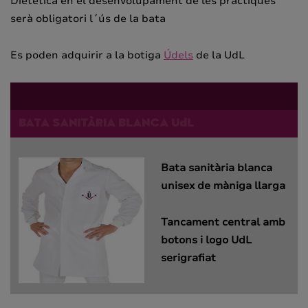
Dietètica en el desenvolupament de les pràctiques
serà obligatori l´ús de la bata
Es poden adquirir a la botiga
Údels
de la UdL
BATA SANITÀRIA BLANCA UdL
Bata sanitària blanca
unisex de màniga llarga
Tancament central amb
botons i logo UdL
serigrafiat