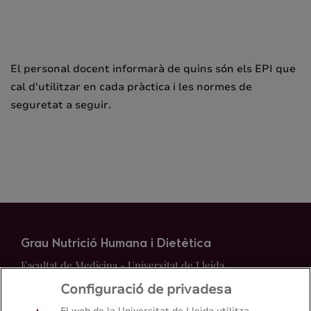
El personal docent informarà de quins són els EPI que
cal d'utilitzar en cada pràctica i les normes de
seguretat a seguir.
Grau Nutrició Humana i Dietètica
Facultat de Medicina - Universitat de Lleida
Configuració de privadesa
Mapa del web
Contacte