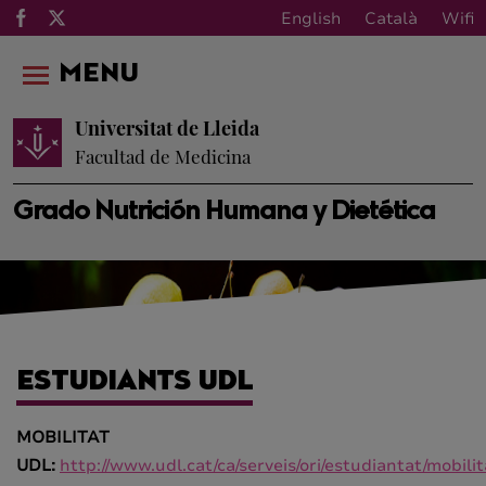
English
Català
Wifi
MENU
Universitat de Lleida
Facultad de Medicina
Grado Nutrición Humana y Dietética
ESTUDIANTS UDL
MOBILITAT
UDL:
http://www.udl.cat/ca/serveis/ori/estudiantat/mobili