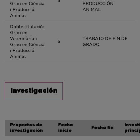
5
Grau en Ciència
PRODUCCIÓN
i Producció
ANIMAL
Animal
Doble titulació:
Grau en
Veterinària i
TRABAJO DE FIN DE
6
Grau en Ciència
GRADO
i Producció
Animal
Investigación
Proyectos de
Fecha
Inves
Fecha fin
investigación
inicio
princi