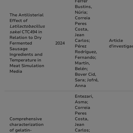
Ferrer
Bustins,
Núria;
The Antilisterial
Correia
Effect of
Peres
Latilactobacillus
Costa,
sakei
CTC494 in
Jean
Relation to Dry
Carlos;
Article
Fermented
2024
Pérez
d'investiga
Sausage
Rodríguez,
Ingredients and
Fernando;
Temperature in
Martín,
Meat Simulation
Belén;
Media
Bover Cid,
Sara; Jofré,
Anna
Entezari,
Asma;
Correia
Peres
Comprehensive
Costa,
characterization
Jean
of gelatin-
Carlos;