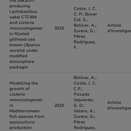
the sakacin-
producing
Costa. J. C.
Lactobacillus
C. P.; Bover
sakei CTC494
Cid, S.;
and
Listeria
Bolívar, A.;
Article
monocytogenes
2019
Zurera, G.;
d'investiga
in filleted
Pérez
gilthead sea
Rodríguez,
bream (
Sparus
F.
aurata
) under
modified
atmosphere
packagin
Bolívar, A.;
Modelling the
Costa, J. C.
growth of
C.P.;
Listeria
Posada
monocytogenes
Izquierdo,
Article
in
2018
G. D.;
d'investiga
Mediterranean
Valero, A.;
fish species from
Zurera, G.;
aquaculture
Pérez
production
Rodríguez,