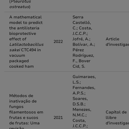
(
Pleurotus
ostreatus
)
A mathematical
Serra
model to predict
Castelló,
the antilisteria
C.; Costa,
bioprotective
J.C.C.P.;
effect of
Jofré, A.;
Article
2022
Latilactobacillus
Bolívar, A.;
d'investiga
sakei
CTC494 in
Pérez
vacuum
Rodríguez,
packaged
F., Bover
cooked ham
Cid, S.
Guimaraes,
L.S.;
Fernandes,
A.P.S.;
Métodos de
Soares,
inativação de
D.S.B.;
fungos
Menezes,
filamentosos em
Capítol de
N.M.C.;
frutas e sucos
2021
llibre
Costa,
de frutas: Uma
d'investiga
J.C.C.P.;
revisão