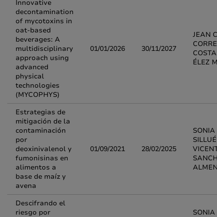
Innovative
decontamination
of mycotoxins in
oat-based
JEAN 
beverages: A
CORRE
multidisciplinary
01/01/2026
30/11/2027
COSTA
approach using
ÉLEZ 
advanced
physical
technologies
(MYCOPHYS)
Estrategias de
mitigación de la
contaminación
SONIA
por
SILLUÉ
deoxinivalenol y
01/09/2021
28/02/2025
VICEN
fumonisinas en
SANCH
alimentos a
ALME
base de maíz y
avena
Descifrando el
riesgo por
SONIA