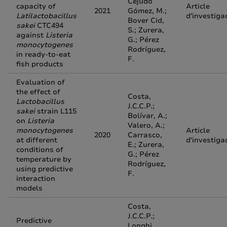
Cejudo
capacity of
Article
2021
Gómez, M.;
Latilactobacillus
d'investiga
Bover Cid,
sakei
CTC494
S.; Zurera,
against
Listeria
G.; Pérez
monocytogenes
Rodríguez,
in ready-to-eat
F.
fish products
Evaluation of
the effect of
Costa,
Lactobacillus
J.C.C.P.;
sakei
strain L115
Bolívar, A.;
on
Listeria
Valero, A.;
monocytogenes
Article
2020
Carrasco,
at different
d'investiga
E.; Zurera,
conditions of
G.; Pérez
temperature by
Rodríguez,
using predictive
F.
interaction
models
Costa,
J.C.C.P.;
Predictive
Longhi,