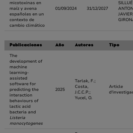
micotoxinas en
SILLUÉ
maíz y avena
01/09/2024
31/12/2027
ANTON
españoles en un
JAVIE
contexto de
GIRON
cambio climático
Publicaciones
Año
Autores
Tipo
The
development of
machine
learning-
assisted
Tarlak, F.;
software for
Costa,
Article
predicting the
2025
J.C.C.P.;
d'investiga
interaction
Yucel, O.
behaviours of
lactic acid
bacteria and
Listeria
monocytogenes