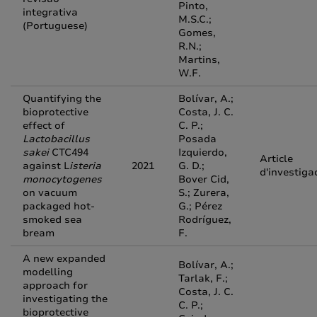
Pinto,
integrativa
M.S.C.;
(Portuguese)
Gomes,
R.N.;
Martins,
W.F.
Quantifying the
Bolívar, A.;
bioprotective
Costa, J. C.
effect of
C. P.;
Lactobacillus
Posada
sakei
CTC494
Izquierdo,
Article
against L
isteria
2021
G. D.;
d'investiga
monocytogenes
Bover Cid,
on vacuum
S.; Zurera,
packaged hot-
G.; Pérez
smoked sea
Rodríguez,
bream
F.
A new expanded
Bolívar, A.;
modelling
Tarlak, F.;
approach for
Costa, J. C.
investigating the
C. P.;
bioprotective