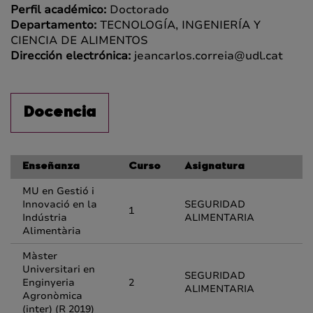
Perfil académico:
Doctorado
Departamento:
TECNOLOGÍA, INGENIERÍA Y
CIENCIA DE ALIMENTOS
Dirección electrónica:
jeancarlos.correia@udl.cat
Docencia
Enseñanza
Curso
Asignatura
MU en Gestió i
Innovació en la
SEGURIDAD
1
Indústria
ALIMENTARIA
Alimentària
Màster
Universitari en
SEGURIDAD
Enginyeria
2
ALIMENTARIA
Agronòmica
(inter) (R 2019)