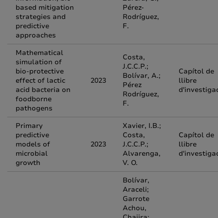
based mitigation
Pérez-
strategies and
Rodríguez,
predictive
F.
approaches
Mathematical
Costa,
simulation of
J.C.C.P.;
bio-protective
Capítol de
Bolívar, A.;
effect of lactic
2023
llibre
Pérez
acid bacteria on
d'investiga
Rodríguez,
foodborne
F.
pathogens
Primary
Xavier, I.B.;
predictive
Costa,
Capítol de
models of
2023
J.C.C.P.;
llibre
microbial
Alvarenga,
d'investiga
growth
V. O.
Bolívar,
Araceli;
Garrote
Achou,
Chajira;