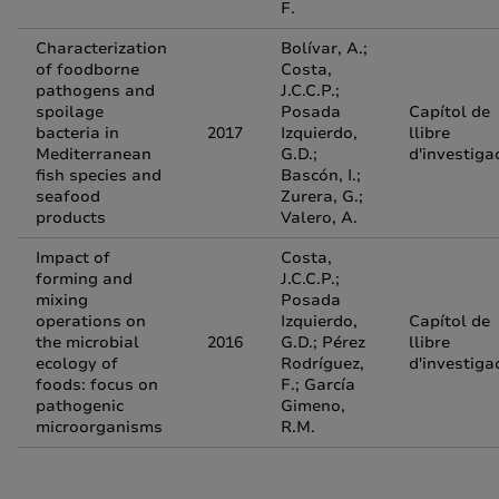
F.
Characterization
Bolívar, A.;
of foodborne
Costa,
pathogens and
J.C.C.P.;
spoilage
Posada
Capítol de
bacteria in
2017
Izquierdo,
llibre
Mediterranean
G.D.;
d'investiga
fish species and
Bascón, I.;
seafood
Zurera, G.;
products
Valero, A.
Impact of
Costa,
forming and
J.C.C.P.;
mixing
Posada
operations on
Izquierdo,
Capítol de
the microbial
2016
G.D.; Pérez
llibre
ecology of
Rodríguez,
d'investiga
foods: focus on
F.; García
pathogenic
Gimeno,
microorganisms
R.M.