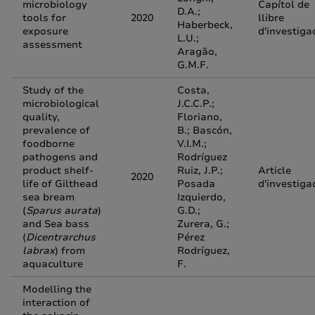
microbiology
Capítol de
D.A.;
tools for
2020
llibre
Haberbeck,
exposure
d'investiga
L.U.;
assessment
Aragão,
G.M.F.
Study of the
Costa,
microbiological
J.C.C.P.;
quality,
Floriano,
prevalence of
B.; Bascón,
foodborne
V.I.M.;
pathogens and
Rodríguez
product shelf-
Ruiz, J.P.;
Article
2020
life of Gilthead
Posada
d'investiga
sea bream
Izquierdo,
(
Sparus aurata
)
G.D.;
and Sea bass
Zurera, G.;
(
Dicentrarchus
Pérez
labrax
) from
Rodríguez,
aquaculture
F.
Modelling the
interaction of