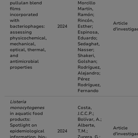
pullulan blend
Morcillo
films
Martín,
incorporated
Ramón;
with
Rincón,
Article
bacteriophages:
2024
Esther;
d'investiga
assessing
Espinosa,
physicochemical,
Eduardo;
mechanical,
Sedaghat,
optical, thermal,
Nasser;
and
Shakeri,
antimicrobial
Golshan;
properties
Rodríguez,
Alejandro;
Pérez
Rodríguez,
Fernando
Listeria
monocytogenes
Costa,
in aquatic food
J.C.C.P.;
products:
Bolívar, A.;
Spotlight on
Alberte,
Article
epidemiological
2024
T.M.;
d'investiga
information, bio-
Zurera, G.;